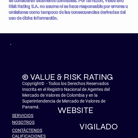
se consideran altamente confiables. Por tal razón, Value and
Risk Rating S.A. no asume ni se hace responsable por errores u
omisiones como tampoco de las consecuencias derivadas del
uso de dicha información.
© VALUE & RISK RATING
Copyright© - Todos los Derechos Reservados
Inscrita en el Registro Nacional de Agentes del
Mercado de Valores de Colombia y en la
Superintendencia de Mercado de Valores de
Panamá.
WEBSITE
SERVICIOS
NOSOTROS
VIGILADO
CONTÁCTENOS
CALIFICACIONES