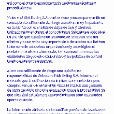
así como el criterio experimentado de diversas técnicas y
procedimientos.
Value and Risk Rating S.A. dentro de su proceso para emitir un
concepto de calificación de riesgo considera muy importante,
en conjunto con el análisis de flujos de caja y diversos
indicadores financieros, el conocimiento del cliente a todo nivel.
Es por ello que mantiene un permanente contacto con sus
clientes y da un valor muy importante a elementos cualitativos
tales como la estructura organizacional y estratégica, el
posicionamiento en el mercado, los recursos humanos, los
estándares de gobierno corporativo y las políticas de control
interno entre otros aspectos.
Al ser una calificación de riesgo una opinión, es
responsabilidad de Value and Risk Rating S.A. informar al
mercado que la calificación no implica recomendación para
comprar, vender o mantener un valor, ni implica una garantía
de pago del título sino una evaluación sobre la probabilidad de
que el capital del mismo y sus rendimientos sean cancelados
oportunamente.
La información utilizada en los análisis proviene de fuentes que