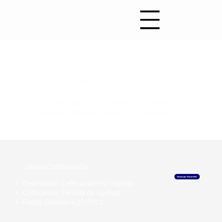
FONDO DE INVERSIÓN COLECTIVA
ABIERTA RENTA YA-ADMINISTRADO
POR INTERBOSA S.A. SOCIEDAD
ADMINISTRADORA DE INVERSIÓN
Tipo de Calificación: Riesgo de Crédito,
Mercado, Administrativo y Operacional
Carteras colectivas, Fondos y Portafolios
​Última Calificación
Descargar Documento
Descripción: Calificación NO Vigente
Calificación: Pérdida de vigencia
Fecha: Diciembre 27/2012